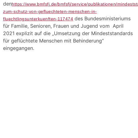
den
https://www.bmfsfj.de/bmfsfj/service/publikationen/mindests
zum-schutz-von-gefluechteten-menschen-in-
des Bundesministeriums
fluechtlingsunterkuenften-117474
für Familie, Senioren, Frauen und Jugend vom April
2021 explizit auf die „Umsetzung der Mindeststandards
für geflüchtete Menschen mit Behinderung“
eingegangen.